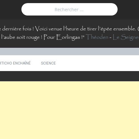
 dernière fois ! Voici venue l’heure de tirer l’épée ensemble
 l’aube soit rouge ! Pour Eorlingas !
"
Théoden
-
Le Seigne
RTICHO ENCHAÎNÉ
SCIENCE