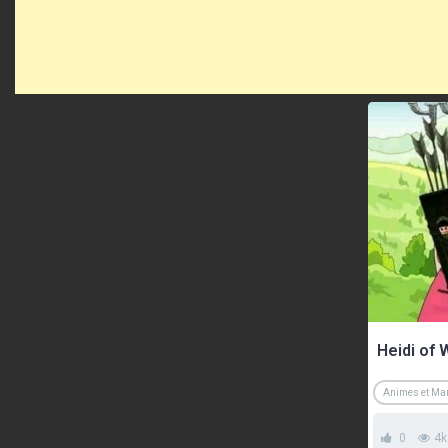
Heidi of 
Animes et M
0
4k