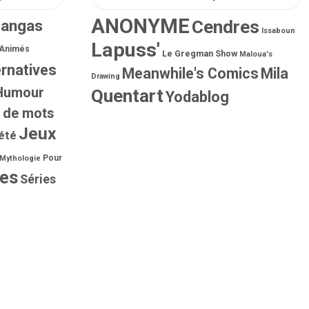
ANONYME
Mangas
Cendres
Issaboun
Lapuss'
 Animés
Le Gregman Show
Maloua's
ernatives
Meanwhile's Comics
Mila
Drawing
Humour
Quentart
Yodablog
 de mots
Jeux
été
Pour
Mythologie
ies
Séries