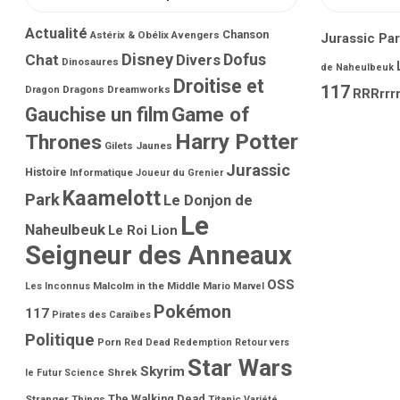
Actualité
Chanson
Astérix & Obélix
Avengers
Jurassic Pa
Disney
Dofus
Chat
Divers
Dinosaures
de Naheulbeuk
Droitise et
117
Dragons
Dreamworks
Dragon
RRRrrrr
Game of
Gauchise un film
Harry Potter
Thrones
Gilets Jaunes
Jurassic
Histoire
Informatique
Joueur du Grenier
Kaamelott
Park
Le Donjon de
Le
Naheulbeuk
Le Roi Lion
Seigneur des Anneaux
OSS
Malcolm in the Middle
Mario
Les Inconnus
Marvel
Pokémon
117
Pirates des Caraïbes
Politique
Porn
Red Dead Redemption
Retour vers
Star Wars
Skyrim
Shrek
le Futur
Science
The Walking Dead
Stranger Things
Titanic
Variété