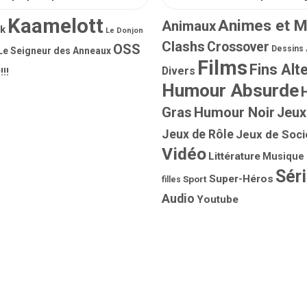
Kaamelott
Animes et 
Animaux
rk
Le Donjon
Clashs
Crossover
OSS
Dessins
Le Seigneur des Anneaux
Films
Fins Alt
Divers
!!!
Humour Absurde
Gras
Humour Noir
Jeux
Jeux de Rôle
Jeux de Soci
Vidéo
Littérature
Musique
Sér
Super-Héros
Sport
filles
Audio
Youtube