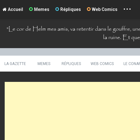
...
La Comté du Geek
Accueil
Memes
Répliques
Web Comics
S
"
Le cor de Helm mes amis, va retentir dans le gouffre, une
k
i
la ruine. Et que
p
t
o
c
LA GAZETTE
MEMES
RÉPLIQUES
WEB COMICS
LE CONA
o
n
t
e
n
t