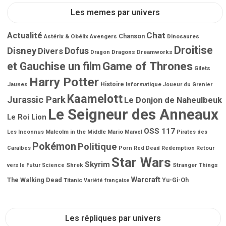
Les memes par univers
Chat
Actualité
Chanson
Astérix & Obélix
Avengers
Dinosaures
Droitise
Disney
Dofus
Divers
Dragons
Dreamworks
Dragon
Game of Thrones
et Gauchise un film
Gilets
Harry Potter
Jaunes
Histoire
Informatique
Joueur du Grenier
Kaamelott
Jurassic Park
Le Donjon de Naheulbeuk
Le Seigneur des Anneaux
Le Roi Lion
OSS 117
Malcolm in the Middle
Mario
Les Inconnus
Marvel
Pirates des
Pokémon
Politique
Porn
Caraïbes
Red Dead Redemption
Retour
Star Wars
Skyrim
Shrek
Stranger Things
vers le Futur
Science
Warcraft
The Walking Dead
Titanic
Yu-Gi-Oh
Variété française
Les répliques par univers