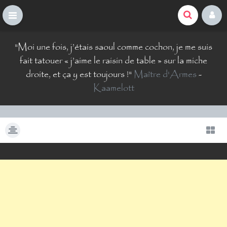
La Comté du Geek
S
"
Moi une fois, j’étais saoul comme cochon, je me suis
k
i
fait tatouer « j’aime le raisin de table » sur la miche
p
droite, et ça y est toujours !
"
Maître d'Armes
-
t
Kaamelott
o
c
o
n
t
e
n
t