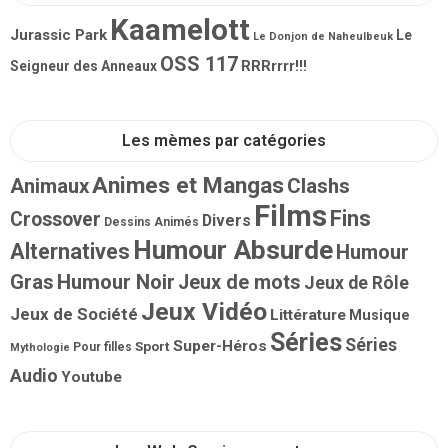
Kaamelott
Jurassic Park
Le
Le Donjon de Naheulbeuk
OSS 117
RRRrrrr!!!
Seigneur des Anneaux
Les mèmes par catégories
Animes et Mangas
Animaux
Clashs
Films
Fins
Crossover
Divers
Dessins Animés
Humour Absurde
Alternatives
Humour
Gras
Humour Noir
Jeux de mots
Jeux de Rôle
Jeux Vidéo
Jeux de Société
Littérature
Musique
Séries
Séries
Super-Héros
Sport
Pour filles
Mythologie
Audio
Youtube