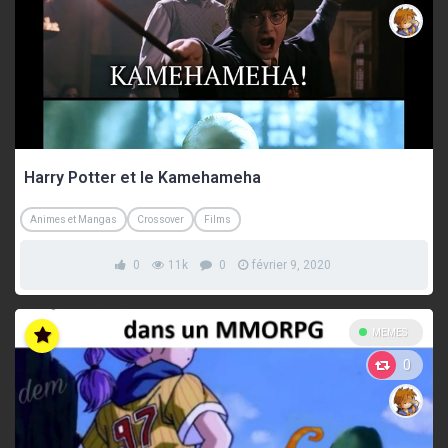
Harry Potter et le Kamehameha
Animes et Mangas
Crossover
Films
0
11k
0
février 9, 2020
MEMES
0