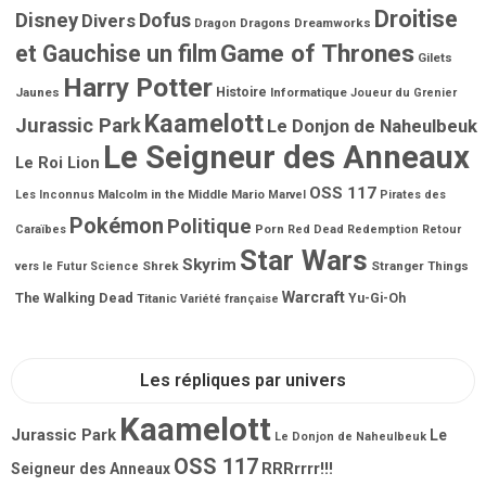
Droitise
Disney
Dofus
Divers
Dragons
Dreamworks
Dragon
Game of Thrones
et Gauchise un film
Gilets
Harry Potter
Jaunes
Histoire
Informatique
Joueur du Grenier
Kaamelott
Jurassic Park
Le Donjon de Naheulbeuk
Le Seigneur des Anneaux
Le Roi Lion
OSS 117
Malcolm in the Middle
Mario
Les Inconnus
Marvel
Pirates des
Pokémon
Politique
Porn
Caraïbes
Red Dead Redemption
Retour
Star Wars
Skyrim
Shrek
Stranger Things
vers le Futur
Science
Warcraft
The Walking Dead
Titanic
Yu-Gi-Oh
Variété française
Les répliques par univers
Kaamelott
Jurassic Park
Le
Le Donjon de Naheulbeuk
OSS 117
RRRrrrr!!!
Seigneur des Anneaux