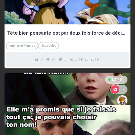
Tête bien pensante est par deux fois force de décision
Animes et Mangas
Jeux Vidéo
0
3k
0
juillet 23, 2019
MEMES
0