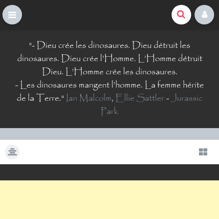
La Comté du Geek
S
"
- Dieu crée les dinosaures. Dieu détruit les
k
i
dinosaures. Dieu crée l’Homme. L’Homme détruit
p
Dieu. L’Homme crée les dinosaures.
t
- Les dinosaures mangent l’homme. La femme hérite
o
de la Terre.
"
Ian Malcolm
,
Ellie Sattler
-
Jurassic
c
o
Park
n
t
e
n
t