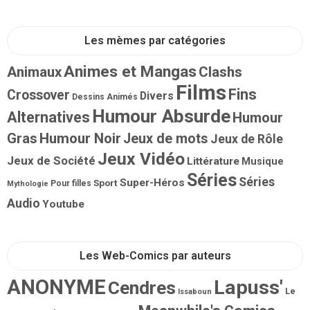
Les mèmes par catégories
Animes et Mangas
Animaux
Clashs
Films
Fins
Crossover
Divers
Dessins Animés
Humour Absurde
Alternatives
Humour
Gras
Humour Noir
Jeux de mots
Jeux de Rôle
Jeux Vidéo
Jeux de Société
Littérature
Musique
Séries
Séries
Super-Héros
Sport
Pour filles
Mythologie
Audio
Youtube
Les Web-Comics par auteurs
ANONYME
Lapuss'
Cendres
Le
Issaboun