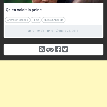
Ça en valait la peine
Animes et Mangas
Films
Humour Absurde
0
3k
0
mars 21, 2018