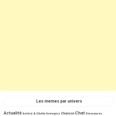
Les memes par univers
Chat
Actualité
Chanson
Astérix & Obélix
Avengers
Dinosaures