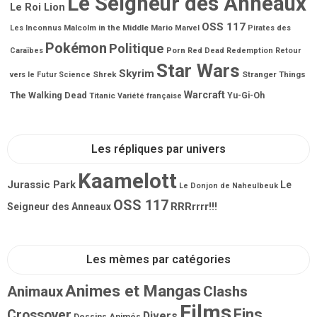
Le Seigneur des Anneaux
Le Roi Lion
OSS 117
Malcolm in the Middle
Mario
Les Inconnus
Marvel
Pirates des
Pokémon
Politique
Porn
Caraïbes
Red Dead Redemption
Retour
Star Wars
Skyrim
Shrek
Stranger Things
vers le Futur
Science
Warcraft
The Walking Dead
Titanic
Yu-Gi-Oh
Variété française
Les répliques par univers
Kaamelott
Jurassic Park
Le
Le Donjon de Naheulbeuk
OSS 117
RRRrrrr!!!
Seigneur des Anneaux
Les mèmes par catégories
Animes et Mangas
Animaux
Clashs
Films
Fins
Crossover
Divers