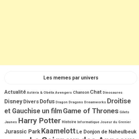
Les memes par univers
Chat
Actualité
Chanson
Astérix & Obélix
Avengers
Dinosaures
Droitise
Disney
Dofus
Divers
Dragons
Dreamworks
Dragon
Game of Thrones
et Gauchise un film
Gilets
Harry Potter
Jaunes
Histoire
Informatique
Joueur du Grenier
Kaamelott
Jurassic Park
Le Donjon de Naheulbeuk