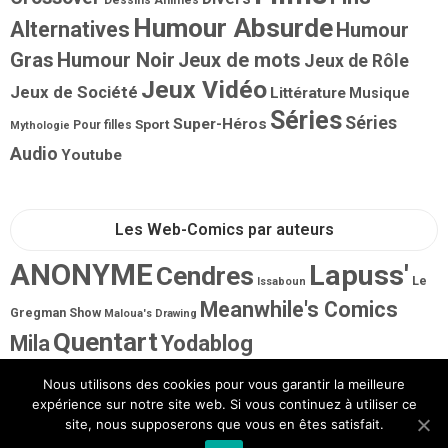
Dessins Animés
Humour Absurde
Alternatives
Humour
Gras
Humour Noir
Jeux de mots
Jeux de Rôle
Jeux Vidéo
Jeux de Société
Littérature
Musique
Séries
Séries
Super-Héros
Sport
Pour filles
Mythologie
Audio
Youtube
Les Web-Comics par auteurs
ANONYME
Lapuss'
Cendres
Le
Issaboun
Meanwhile's Comics
Gregman Show
Maloua's Drawing
Quentart
Mila
Yodablog
Nous utilisons des cookies pour vous garantir la meilleure
expérience sur notre site web. Si vous continuez à utiliser ce
site, nous supposerons que vous en êtes satisfait.