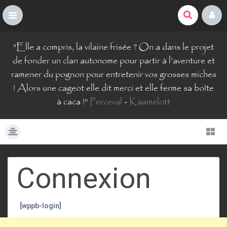
La Comté du Geek
S
"
Elle a compris, la vilaine frisée ? On a dans le projet
k
i
de fonder un clan autonome pour partir à l’aventure et
p
ramener du pognon pour entretenir vos grosses miches
t
! Alors une cageot elle dit merci et elle ferme sa boîte
o
à caca !
"
Perceval
-
Kaamelott
c
o
n
t
e
n
t
Connexion
[wppb-login]