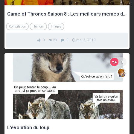
Game of Thrones Saison 8 : Les meilleurs memes de la première partie (SPOILERS !)
Compilation
Humour
Images
0
5k
0
mai 5, 2019
0
L’évolution du loup