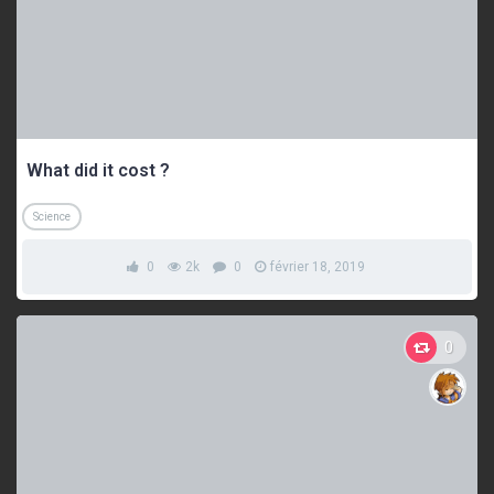
What did it cost ?
Science
0
2k
0
février 18, 2019
0