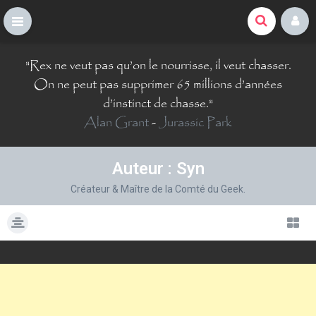
La Comté du Geek
S
"
Rex ne veut pas qu’on le nourrisse, il veut chasser.
k
i
On ne peut pas supprimer 65 millions d’années
p
d’instinct de chasse.
"
t
Alan Grant
-
Jurassic Park
o
c
o
Auteur :
Syn
n
t
Créateur & Maître de la Comté du Geek.
e
n
t