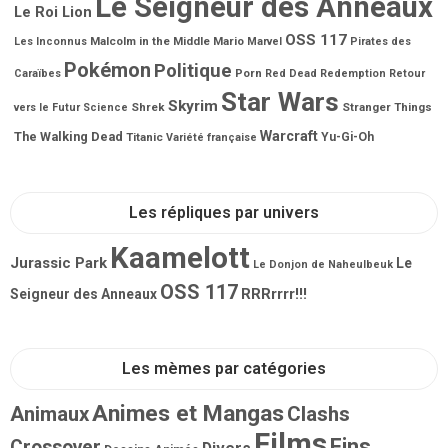
Le Seigneur des Anneaux
Le Roi Lion
OSS 117
Malcolm in the Middle
Mario
Les Inconnus
Marvel
Pirates des
Pokémon
Politique
Porn
Caraïbes
Red Dead Redemption
Retour
Star Wars
Skyrim
Shrek
Stranger Things
vers le Futur
Science
Warcraft
The Walking Dead
Titanic
Yu-Gi-Oh
Variété française
Les répliques par univers
Kaamelott
Jurassic Park
Le
Le Donjon de Naheulbeuk
OSS 117
RRRrrrr!!!
Seigneur des Anneaux
Les mèmes par catégories
Animes et Mangas
Animaux
Clashs
Films
Fins
Crossover