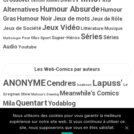
Divers
Dessins Animés
Humour Absurde
Alternatives
Humour
Gras
Humour Noir
Jeux de mots
Jeux de Rôle
Jeux Vidéo
Jeux de Société
Littérature
Musique
Séries
Séries
Super-Héros
Sport
Pour filles
Mythologie
Audio
Youtube
Les Web-Comics par auteurs
ANONYME
Lapuss'
Cendres
Le
Issaboun
Meanwhile's Comics
Gregman Show
Maloua's Drawing
Quentart
Mila
Yodablog
Nous utilisons des cookies pour vous garantir la meilleure
expérience sur notre site web. Si vous continuez à utiliser ce
site, nous supposerons que vous en êtes satisfait.