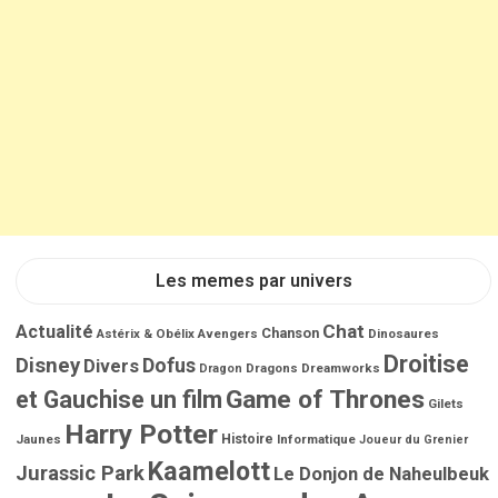
l
e
s
Les memes par univers
Chat
Actualité
Chanson
Astérix & Obélix
Avengers
Dinosaures
Droitise
Disney
Dofus
Divers
Dragons
Dreamworks
Dragon
Game of Thrones
et Gauchise un film
Gilets
Harry Potter
Jaunes
Histoire
Informatique
Joueur du Grenier
Kaamelott
Jurassic Park
Le Donjon de Naheulbeuk