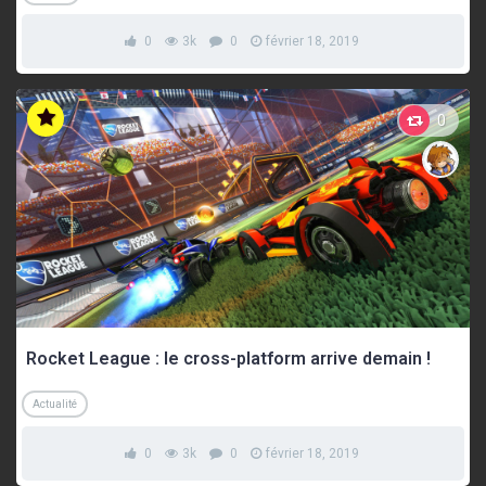
0
3k
0
février 18, 2019
0
Rocket League : le cross-platform arrive demain !
Actualité
0
3k
0
février 18, 2019