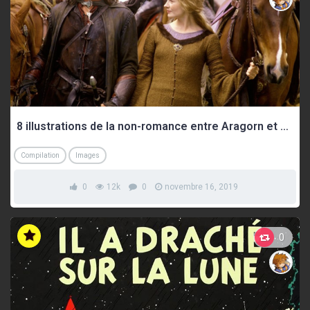
8 illustrations de la non-romance entre Aragorn et Éowyn
Compilation
Images
0
12k
0
novembre 16, 2019
0